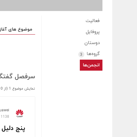
فعالیت
موضوع های آغاز
پروفایل
دوستان
گروه‌ها
3
انجمن‌ها
سرفصل گفتگو
نمایش موضوع 1 (از 10 کل)
uawei
1138 مشاهده
پنج دلیل