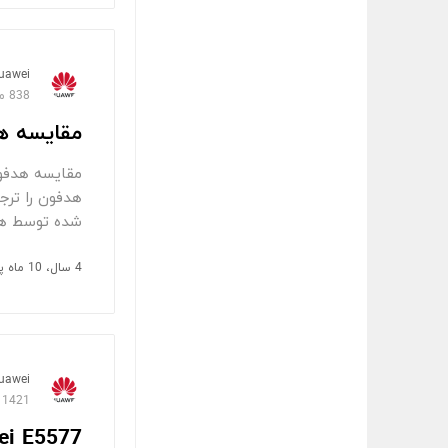
uawei
838 مشاهده
مقایسه هدفون FreeBuds 4 و
شده توسط هوا
4 سال، 10 ماه پیش
uawei
1421 مشاهده
uawei E5577