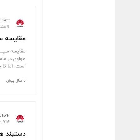
uawei
9 مشاهده
مقایسه سیستم عامل ها
است. اما تا به حال به این فکر
5 سال پیش
uawei
916 مشاهده
دستبند هوشمند پرفروش