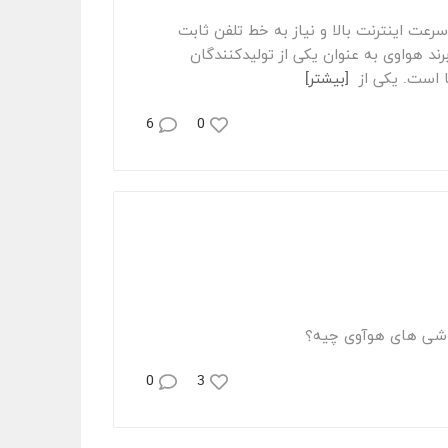
اه Huawei E5577 4G محدودیت‌ مودم‌های ADSL در تأمین سرعت اینترنت بالا و نیاز به خط تلفن ثابت
رند هواوی به عنوان یکی از تولیدکنندگان
[بیشتر]
6
0
 گوشی های هوآوی چیه؟
0
3