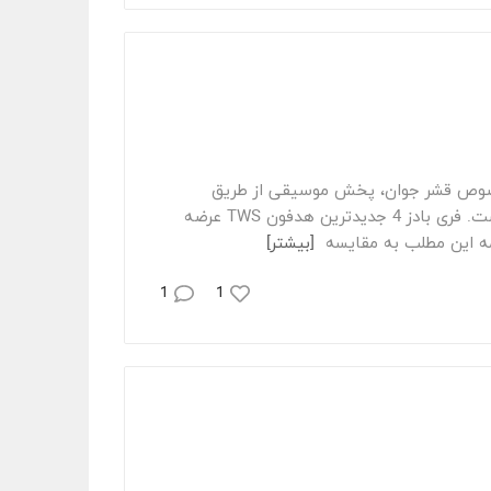
یاری از کاربران به خصوص قشر جوان، پخش موسیقی از طریق
هدفون را ترجیح می‌دهند و از این رو میل به خرید ایربادز نیز بین آن‌ها بیشتر شده است. فری بادز 4 جدیدترین هدفون TWS عرضه
مه این مطلب به مقایسه
[بیشتر]
1
1