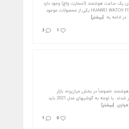
تن یک ساعت هوشمند (اسمارت واچ) وجود دارد
و تقریباً می‌توان گفت امروزه همه ما به یک ساعت هوشمند نیاز داریم. در این بین HUAWEI WATCH FIT یکی از محصولات موجود
در ادامه به
[بیشتر]
3
1
ته گوشی‌های هوشمند خصوصاً در بخش میان‌رده، بازار
پررونقی را تجربه کرده و محصولات متنوعی با قیمت‌های جذاب و کارایی بالا روانه بازار شدند. با توجه به گوشی‎های مدل 2021 باید
[بیشتر]
1
0