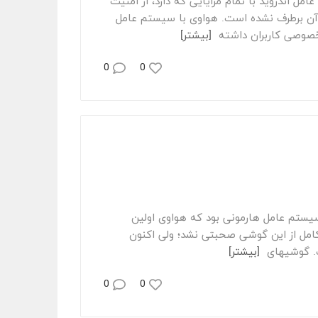
Har هوآوی آشنا شوید سیستم عامل اندروید با تمام مزایایی که دارد، از امنیت
 آن برطرف نشده است. هواوی با سیستم عامل
[بیشتر]
0
0
 مشخص شد در رویداد معرفی سیستم عامل هارمونی بود که هواوی اولین
باره زمان رونمایی کامل از این گوشی صحبتی نشد؛ ولی اکنون
شی‎های
[بیشتر]
0
0