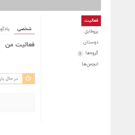
فعالیت
شخصی
یادآو
پروفایل
دوستان
فعالیت من
گروه‌ها
3
انجمن‌ها
در حال بار