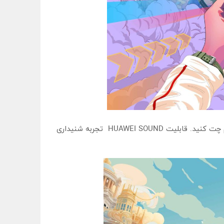
هنگامی‌که در حین بازی کردن، تماس دارید، به راحتی قادر هستید تا از طریق قابلیت Floating window همزمان هم بازی و هم چت کنید. قابلیت HUAWEI SOUND تجربه شنیداری