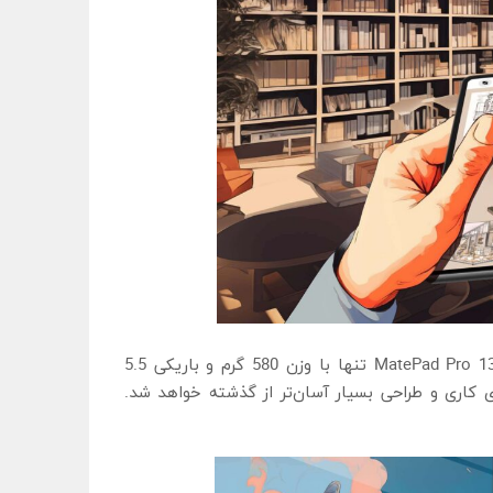
اگر حمل و نقل و جابه‌جایی لپ‌تاپ به دلیل سنگین بودن برای جلسات کاری، یک چالش برای شماست باید گفت تبلت MatePad Pro 13.2 تنها با وزن 580 گرم و باریکی 5.5
ستفاده از صفحه کلید و قلم نسل سوم M-Pencil هوآوی، انجام پروژه‌های کاری و طراحی بسیار آسان‌تر از گذشته خواهد شد.