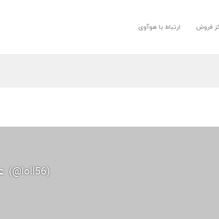
کز فروش
ارتباط با هوآوی
عبدالله فاضل
(@loll56)