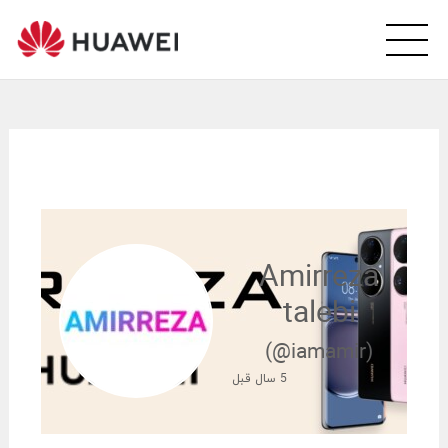
wei
arsi
ity
Amirreza
talebi
(@iamamir)
5 سال قبل