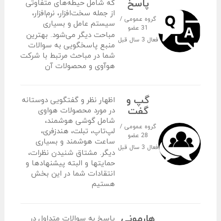
پاسخ
که شامل حیطه‌های متفاوتی
از جمله سخت‌افزار، نرم‌افزار،
گروه عمومی /
سیستم عامل و بسیاری
31 عضو
مباحت دیگر می‌شود. بهترین
فعال
3 سال قبل
منبع پاسخگویی به سوالات
شما در مباحث مرتبط با شرکت
هوآوی و محصولات آن
گپ و
اظهار نظر و گفتگویی دوستانه
گفت
در مورد محصولات هواوی
شامل گوشی هوشمند،
گروه عمومی /
لپ‌تاپ، تبلت، هندزفری،
28 عضو
ساعت هوشمند و بسیاری
فعال
3 سال قبل
دیگر. مشتاق شنیدن نظرات،
حمایت‎ها و البته پیشنهادها و
انتقادات شما در این بخش
هستیم
هارمونی
پاسخ به سوالات متداول در