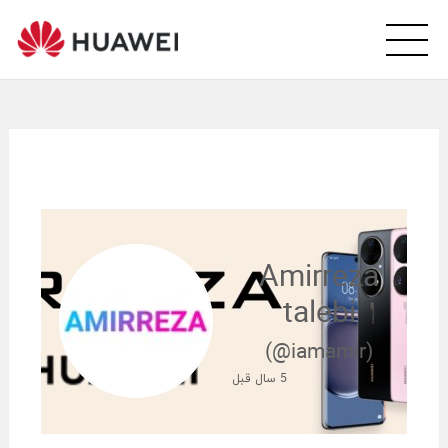
wei
arsi
ity
Amirreza
talebi
(@iamamir)
5 سال قبل