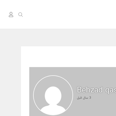
Behzad q
3 سال قبل