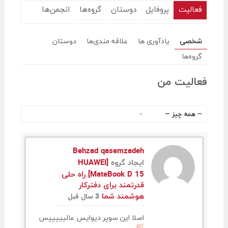
فعالیت
پروفایل
دوستان
گروه‌ها
انجمن‌ها
شخصی
یادآوری ها
علاقه مندی‌ها
دوستان
گروه‌ها
فعالیت من
نمایش
:
Behzad qasemzadeh
ایجاد گروه
[HUAWEI
MateBook D 15] راه حلی
قدرتمند برای دفترکار
هوشمند شما
3 سال قبل
اصلا این سوپر دیوایس عالیییییس