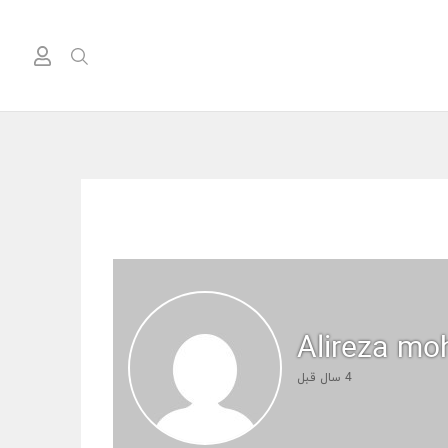
Alireza m
4 سال قبل