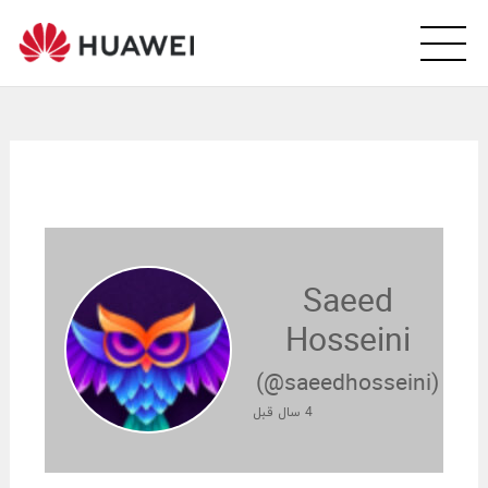
wei
arsi
ity
Saeed
Hosseini
(@saeedhosseini)
4 سال قبل