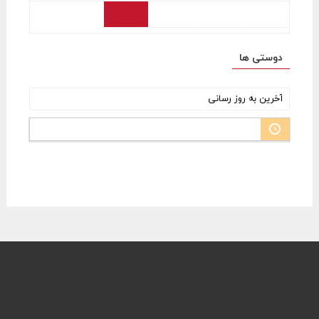
فعالیت
پروفایل
دوستان
گروه‌ها
انجمن‌ها
دوستی ها
چیدمان
برحسب:
در حال بارگذاری اعضای گروه، لطفا صبر نمائید.