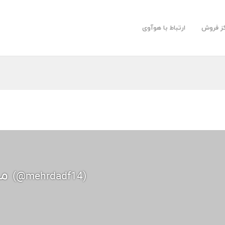
کز فروش
ارتباط با هوآوی
مهرداد رضائی
(@mehrdadf14)