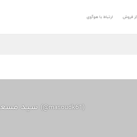
کز فروش
ارتباط با هوآوی
سید مسعود کلانتریان
(@masoudk61)