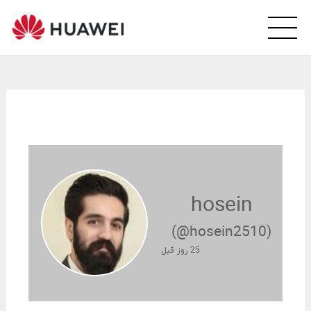
wei
arsi
ity
hosein
(@hosein2510)
25 روز قبل