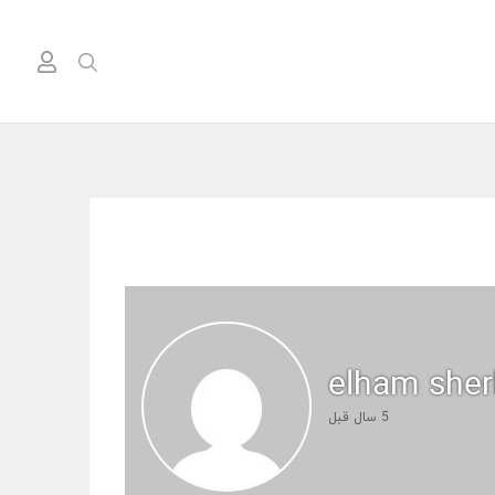
elham she
5 سال قبل