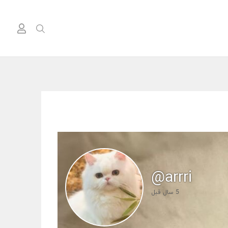
@arrri
5 سال قبل