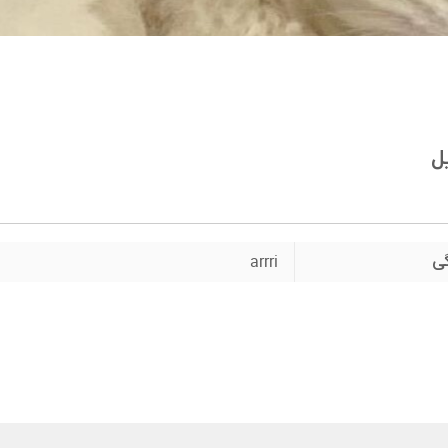
ل
گی
arrri