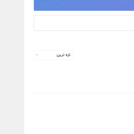
چیدمان
برحسب: