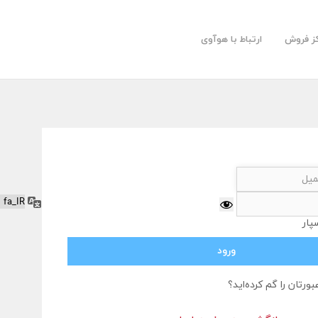
کز فروش
ارتباط با هوآوی
زبان
پار
بورتان را گم کرده‌اید؟