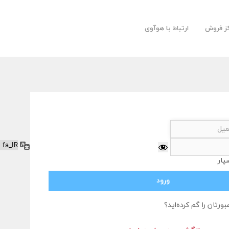
کز فروش
ارتباط با هوآوی
زبان
پار
بورتان را گم کرده‌اید؟